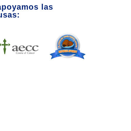
apoyamos las
usas: