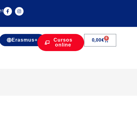
er
0
Erasmus+
Cursos
0,00
€
online