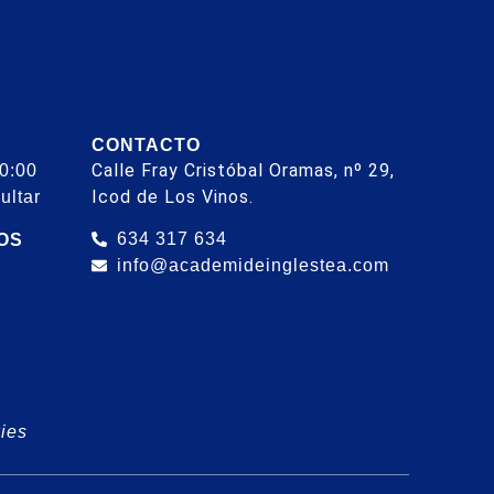
CONTACTO
Calle Fray Cristóbal Oramas, nº 29,
20:00
Icod de Los Vinos.
ultar
634 317 634
OS
info@academideinglestea.com
kies