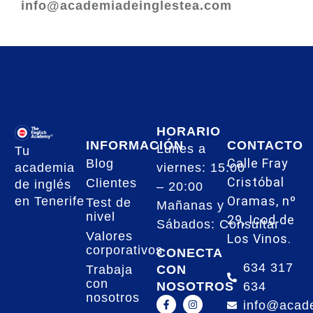
info@academiadeinglestea.com
HORARIO
INFORMACIÓN
CONTACTO
Lunes a
Tu
Calle Fray
Blog
academia
viernes: 15:00
Cristóbal
Clientes
de inglés
– 20:00
Oramas, nº
en Tenerife
Test de
Mañanas y
nivel
29, Icod de
Sábados: Consultar
Valores
Los Vinos.
corporativos
CONECTA
634 317
CON
Trabaja
con
NOSOTROS
634
nosotros
info@acad