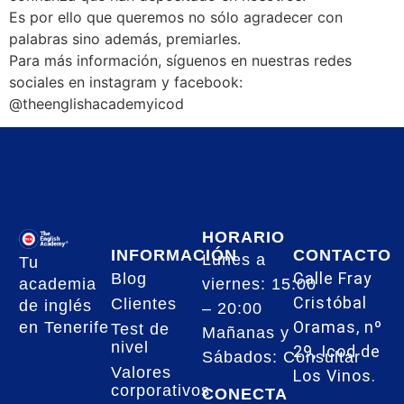
Es por ello que queremos no sólo agradecer con
palabras sino además, premiarles.
Para más información, síguenos en nuestras redes
sociales en instagram y facebook:
@theenglishacademyicod
HORARIO
INFORMACIÓN
CONTACTO
Lunes a
Tu
Calle Fray
Blog
academia
viernes: 15:00
Cristóbal
Clientes
de inglés
– 20:00
Oramas, nº
en Tenerife
Test de
Mañanas y
nivel
29, Icod de
Sábados: Consultar
Valores
Los Vinos.
corporativos
CONECTA