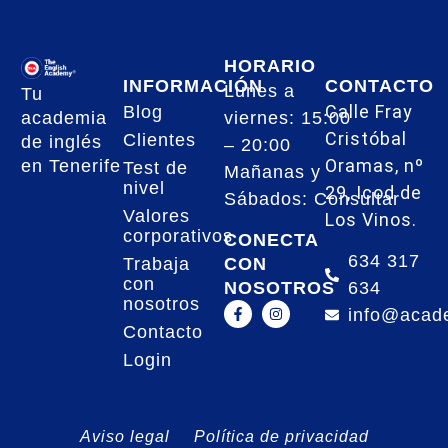
HORARIO
INFORMACIÓN
CONTACTO
Lunes a
Tu
Calle Fray
Blog
academia
viernes: 15:00
Cristóbal
Clientes
de inglés
– 20:00
Oramas, nº
en Tenerife
Test de
Mañanas y
nivel
29, Icod de
Sábados: Consultar
Valores
Los Vinos.
corporativos
CONECTA
634 317
CON
Trabaja
con
NOSOTROS
634
nosotros
info@acad
Contacto
Login
Aviso legal
Política de privacidad