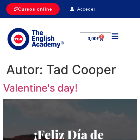
Acceder
Cursos online
0
0,00
€
Autor:
Tad Cooper
Valentine's day!