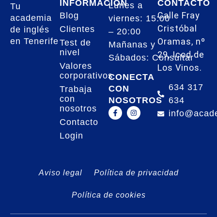
INFORMACIÓN
CONTACTO
Lunes a
Tu
Calle Fray
Blog
academia
viernes: 15:00
Cristóbal
Clientes
de inglés
– 20:00
Oramas, nº
en Tenerife
Test de
Mañanas y
nivel
29, Icod de
Sábados: Consultar
Valores
Los Vinos.
corporativos
CONECTA
634 317
CON
Trabaja
con
NOSOTROS
634
nosotros
info@acad
Contacto
Login
Aviso legal
Política de privacidad
Política de cookies